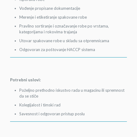
Vođenje propisane dokumentacije
Merenje i etiketiranje spakovane robe
Pravilno sortiranje i označavanje robe po vrstama,
kategorijama i rokovima trajanja
Utovar spakovane robe u skladu sa otpremnicama
Odgovoran za poštovanje HACCP sistema
Potrebni uslovi:
Poželjno prethodno iskustvo rada u magacinu ili spremnost
da se stiče
Kolegijalost i timski rad
Savesnost i odgovoran pristup poslu