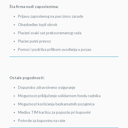
Šta firma nudi zaposlenima:
Prijavu zaposlenog na pun iznos zarade
Obezbeđen topli obrok
Plaćeni svaki sat prekovremenog rada
Plaćen putni prevoz
Pomoć i podrška prilikom uvođenja u posao
Ostale pogodnosti:
Dopunsko zdravstveno osiguranje
Mogućnost priključenje solidarnom fondu radnika
Mogućnost korišćenja bezkamatnih pozajmica
Medius TIM karticu za popuste pri kupovini
Potvrde za kupovinu na rate