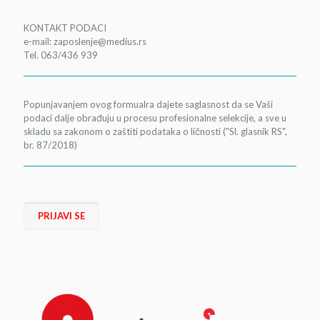
KONTAKT PODACI
e-mail: zaposlenje@medius.rs
Tel. 063/436 939
Popunjavanjem ovog formualra dajete saglasnost da se Vaši
podaci dalje obrađuju u procesu profesionalne selekcije, a sve u
skladu sa zakonom o zaštiti podataka o ličnosti ("Sl. glasnik RS",
br. 87/2018)
PRIJAVI SE