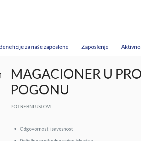
Beneficije za naše zaposlene
Zaposlenje
Aktivno
MAGACIONER U PR
M
POGONU
POTREBNI USLOVI
Odgovornost i savesnost
Poželjno prethodno radno iskustvo