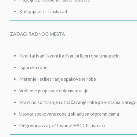
Kolegijalost i timski rad
ZADACI RADNOG MESTA
Kvalitativan i kvantitativan prijem robe u magacin
Isporuka robe
Merenje i etiketiranje spakovane robe
Vodjenje propisane dokumentacije
Pravilno sortiranje i označavanje robe po vrstama, katego
Utovar spakovane robe u skladu sa otpremnicama
Odgovoran za poštovanje HACCP sistema