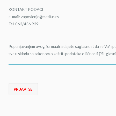
KONTAKT PODACI
e-mail: zaposlenje@medius.rs
Tel. 063/436 939
Popunjavanjem ovog formualra dajete saglasnost da se Vaši pod
sve u skladu sa zakonom o zaštiti podataka o ličnosti ("Sl. glasn
PRIJAVI SE