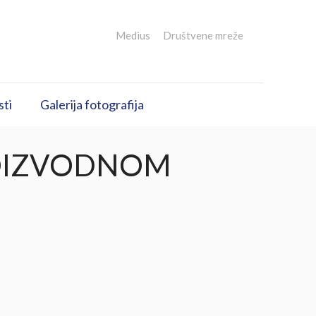
Medius
Društvene mreže
sti
Galerija fotografija
OIZVODNOM