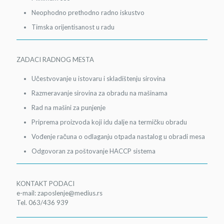
Neophodno prethodno radno iskustvo
Timska orijentisanost u radu
ZADACI RADNOG MESTA
Učestvovanje u istovaru i skladištenju sirovina
Razmeravanje sirovina za obradu na mašinama
Rad na mašini za punjenje
Priprema proizvoda koji idu dalje na termičku obradu
Vođenje računa o odlaganju otpada nastalog u obradi mesa
Odgovoran za poštovanje HACCP sistema
KONTAKT PODACI
e-mail: zaposlenje@medius.rs
Tel. 063/436 939