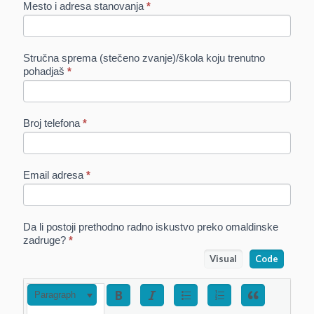
Mesto i adresa stanovanja
*
1
Stručna sprema (stečeno zvanje)/škola koju trenutno
pohadjaš
*
Broj telefona
*
Email adresa
*
Da li postoji prethodno radno iskustvo preko omaldinske
zadruge?
*
Visual
Code
Paragraph