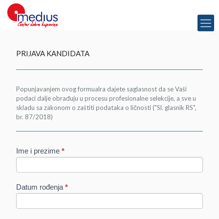
PRIJAVA KANDIDATA
Popunjavanjem ovog formualra dajete saglasnost da se Vaši
podaci dalje obrađuju u procesu profesionalne selekcije, a sve u
skladu sa zakonom o zaštiti podataka o ličnosti ("Sl. glasnik RS",
br. 87/2018)
K
Ime i prezime
*
a
r
i
Datum rođenja
*
j
e
r
a