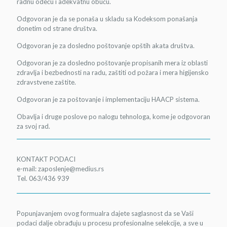
radnu odeću i adekvatnu obuću.
Odgovoran je da se ponaša u skladu sa Kodeksom ponašanja
donetim od strane društva.
Odgovoran je za dosledno poštovanje opštih akata društva.
Odgovoran je za dosledno poštovanje propisanih mera iz oblasti
zdravlja i bezbednosti na radu, zaštiti od požara i mera higijensko
zdravstvene zaštite.
Odgovoran je za poštovanje i implementaciju HAACP sistema.
Obavlja i druge poslove po nalogu tehnologa, kome je odgovoran
za svoj rad.
KONTAKT PODACI
e-mail: zaposlenje@medius.rs
Tel. 063/436 939
Popunjavanjem ovog formualra dajete saglasnost da se Vaši
podaci dalje obrađuju u procesu profesionalne selekcije, a sve u