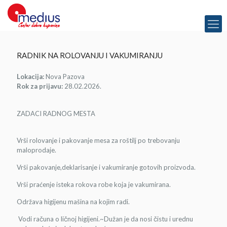
RADNIK NA ROLOVANJU I VAKUMIRANJU
Lokacija:
Nova Pazova
Rok za prijavu:
28.02.2026.
ZADACI RADNOG MESTA
Vrši rolovanje i pakovanje mesa za roštilj po trebovanju
maloprodaje.
Vrši pakovanje,deklarisanje i vakumiranje gotovih proizvoda.
Vrši praćenje isteka rokova robe koja je vakumirana.
Održava higijenu mašina na kojim radi.
Vodi računa o ličnoj higijeni.~Dužan je da nosi čistu i urednu